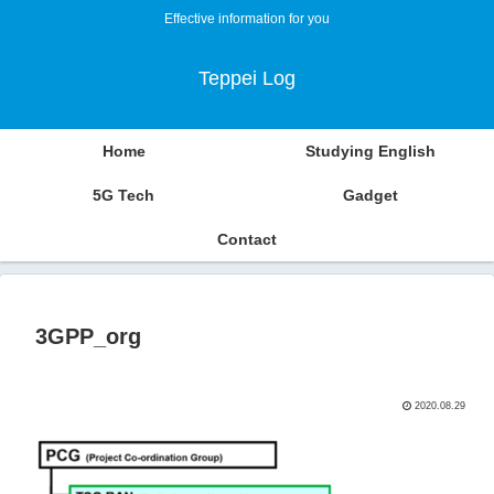
Effective information for you
Teppei Log
Home
Studying English
5G Tech
Gadget
Contact
3GPP_org
2020.08.29