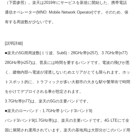
（下図参照）。楽天は2019年にサービスを新規に開始した、携帯電話
通信オペレーター(MNO: Mobile Network Operator)です。そのため、保
有する周波数が少ないです。
[説明詳細]
■楽天の5G用周波数(ミリ波、Sub6)：28GHz帯(n257)、3.7GHz帯(n77)
28GHz帯(n257)は、普及には時間を要するバンドです。電波の飛びが悪
く、建物内部へ電波が浸透しないためエリアがとても限られます。ホッ
トスポット的に、トラフィックが多い大都市の大きな駅や繁華街で時間
をかけてデプロイされる事が想定されます。
3.7GHz帯(n77)は、楽天の5Gの主要バンドです。
■楽天のローバンド：1.7GHz帯 (バンド3/バンド9)
バンド3/バンド9(1.7GHz帯)は、楽天の主要バンドです。4G LTEにて全
国に展開され運用されています。楽天の基地局は大部分がこのバンド用