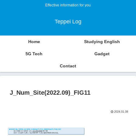
Effective information for you
Teppei Log
Home
Studying English
5G Tech
Gadget
Contact
J_Num_Site(2022.09)_FIG11
2024.01.08