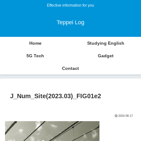
Effective information for you
Teppei Log
Home
Studying English
5G Tech
Gadget
Contact
J_Num_Site(2023.03)_FIG01e2
2024.08.17