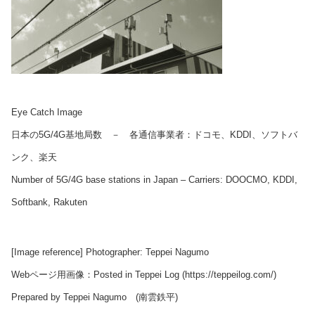
Eye Catch Image
日本の5G/4G基地局数 － 各通信事業者：ドコモ、KDDI、ソフトバ
ンク、楽天
Number of 5G/4G base stations in Japan – Carriers: DOOCMO, KDDI,
Softbank, Rakuten
[Image reference] Photographer: Teppei Nagumo
Webページ用画像：Posted in Teppei Log (https://teppeilog.com/)
Prepared by Teppei Nagumo (南雲鉄平)