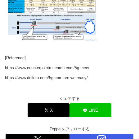
[Reference]
https://www.counterpointresearch.com/5g-mec/
https://www.delloro.com/5g-core-are-we-ready/
シェアする
X
LINE
Teppeiをフォローする