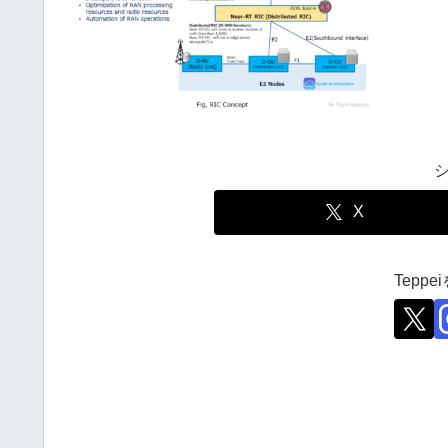
X
Tepp