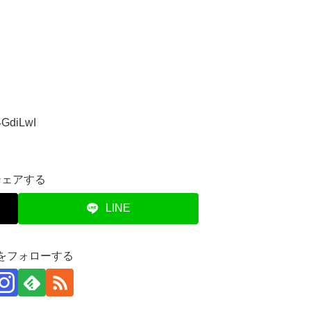
4GdiLwI
シェアする
LINE
eiをフォローする