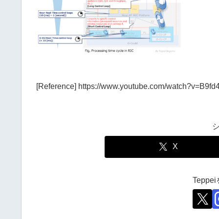
[Reference] https://www.youtube.com/watch?v=B9fd
X
Tepp