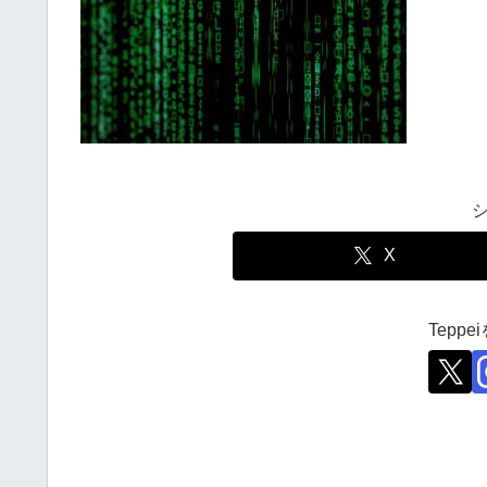
X
Tepp