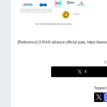
[Reference] O-RAN alliance official pate, https://www
X
Tepp