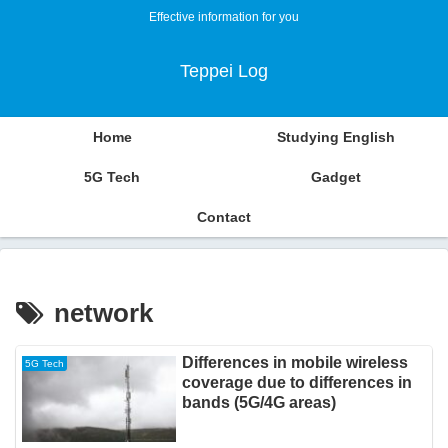
Effective information for you
Teppei Log
Home
Studying English
5G Tech
Gadget
Contact
network
Differences in mobile wireless
5G Tech
coverage due to differences in
bands (5G/4G areas)