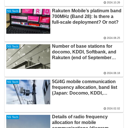
2024.10.26
Rakuten Mobile’s platinum band
5G Tech
700MHz (Band 28): Is there a
full-scale deployment? Or not?
2024.08.25
Number of base stations for
5G Tech
docomo, KDDI, Softbank, and
Rakuten (end of September
2023 data in Japan): Total by
5G/4G/3G and wireless
2024.08.18
frequency band
5G/4G mobile communication
5G Tech
frequency allocation, band list
(Japan: Docomo, KDDI,
Softbank, Rakuten)
2024.02.02
Details of radio frequency
5G Tech
allocation for mobile