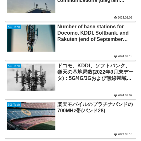
communications (diagram
showing bandwidth and
adjacency relationships) –
2024.02.02
Japan (Docomo, KDDI,
Softbank, Rakuten, Local 5G)
Number of base stations for
5G Tech
Docomo, KDDI, Softbank, and
Rakuten (end of September
2022 data in Japan): Total by
5G/4G/3G and radio frequency
2024.01.15
band
ドコモ、KDDI、ソフトバンク、
5G Tech
楽天の基地局数(2022年9月末デー
タ)：5G/4G/3Gおよび無線帯域
（バンド）別の集計
2024.01.09
楽天モバイルのプラチナバンドの
5G Tech
700MHz帯(バンド28)
2023.05.16