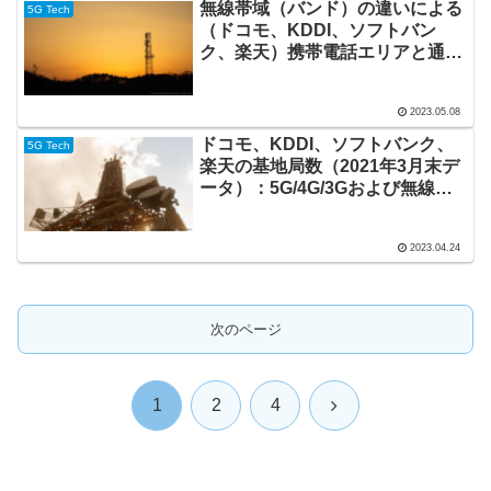
無線帯域（バンド）の違いによる
5G Tech
（ドコモ、KDDI、ソフトバン
ク、楽天）携帯電話エリアと通信
速度との関係
2023.05.08
ドコモ、KDDI、ソフトバンク、
5G Tech
楽天の基地局数（2021年3月末デ
ータ）：5G/4G/3Gおよび無線帯
域（バンド）別の集計
2023.04.24
次のページ
次
1
2
4
へ